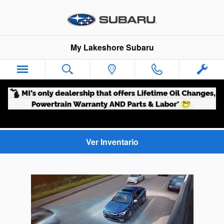
My Lakeshore Subaru
Skip to main content
My Lakeshore Subaru
Ver Inventario