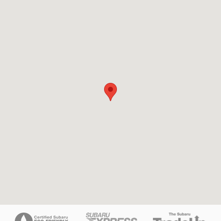
isit us at: 16605 112th Ave Nunica, MI 49448